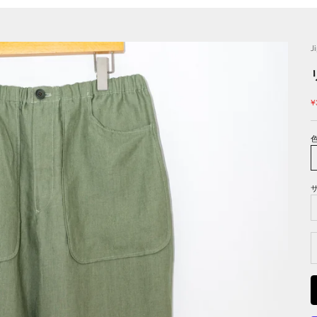
J
¥
色