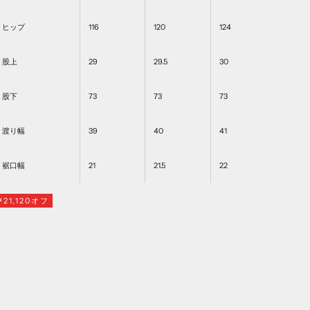
ヒップ
116
120
124
股上
29
29.5
30
股下
73
73
73
渡り幅
39
40
41
裾口幅
21
21.5
22
¥21,120オフ