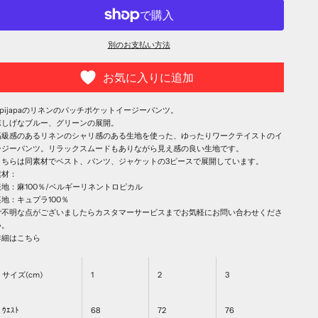
別のお支払い方法
お気に入りに追加
Jipijapaのリネンのパッチポケットイージーパンツ。
涼しげなブルー、グリーンの展開。
高級感のあるリネンのシャリ感のある生地を使った、ゆったりワークテイストのイ
ージーパンツ。リラックスムードもありながら見え感の良い生地です。
こちらは同素材でベスト、パンツ、ジャケットの3ピースで展開しています。
素材：
表地：麻100％/ベルギーリネントロピカル
裏地：キュプラ100％
ご不明な点がございましたらカスタマーサービスまでお気軽にお問い合わせくださ
い。
詳細は
こちら
サイズ(cm)
1
2
3
ｳｴｽﾄ
68
72
76