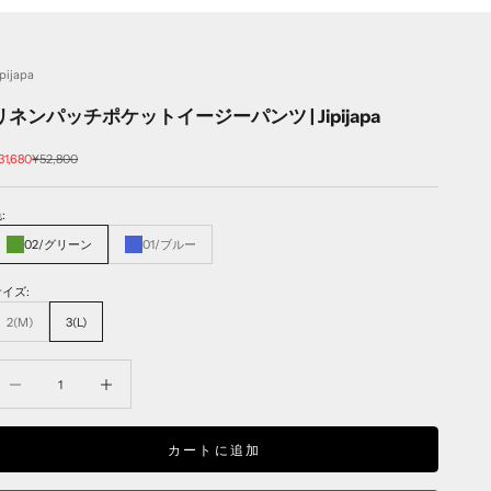
ipijapa
リネンパッチポケットイージーパンツ | Jipijapa
セール価格
通常価格
31,680
¥52,800
:
02/グリーン
01/ブルー
サイズ:
2(M)
3(L)
数量を減らす
数量を減らす
カートに追加