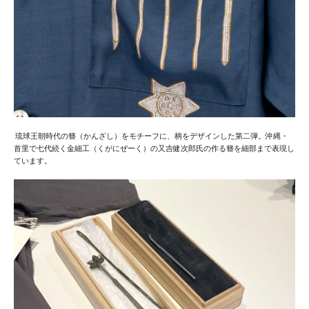
琉球王朝時代の簪（かんざし）をモチーフに、柄をデザインした第二弾。沖縄・
首里で七代続く金細工（くがにぜーく）の又吉健次郎氏の作る簪を細部まで表現し
ています。