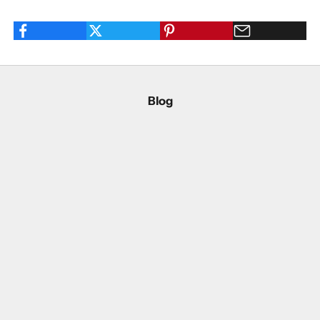
Blog
お知らせ【西宮阪急】POP UP SHOP開催 Jipijapa / majun plus
告知【伊勢丹新宿店