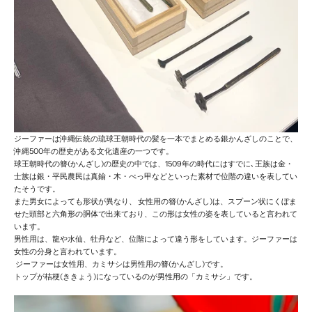
ジーファーは沖縄伝統の
琉球王朝時代の髪を一本でまとめる銀かんざしのことで、
沖縄500年の歴史がある文化遺産の一つです。
球王朝時代の簪(かんざし)
の歴史の中では、
1509年の時代にはすでに､王族は金・
士族は銀・平民農民は
真鍮・木・べっ甲などといった素材で位階の違いを表してい
たそうです。
また男女によっても形状が異なり、
女性用の簪(かんざし)は、スプーン状にくぼま
せた頭部と六角形の胴体で出来ており、
この形は女性の姿を表していると言われて
います。
男性用は、龍や水仙、牡丹など、位階によって違う形をしています。
ジーファーは
女性の分身と言われています。
ジーファーは女性用、カミサシは男性用の簪(かんざし)です。
トップが桔梗(ききょう)になっているのが男性用の「カミサシ」です。