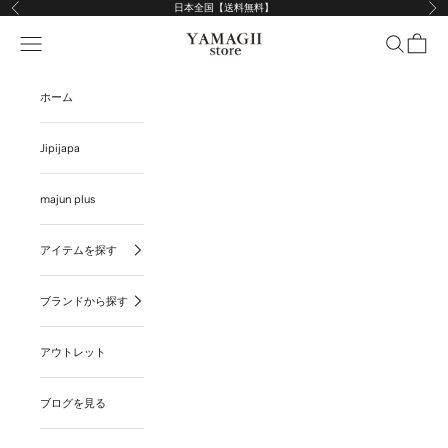
コンテンツへスキップ
日本全国【送料無料】
前へ
次
YAMAGII store
メニューを開く
検索を開く
カート
ホーム
Jipijapa
majun plus
アイテムを探す
ブランドから探す
アウトレット
ブログを見る