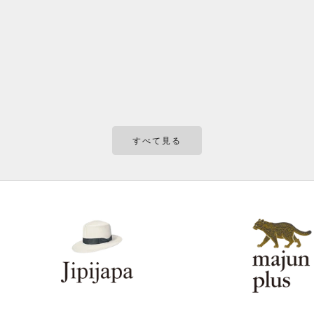
本日、5/27(水)より西宮阪急「JACCA BLU」にてPOP UP SHOPを
伊勢丹新宿店でJip
開催いたします。26年春夏新作商品をはじめ、オンラインストア
POP UP
で販売している商品を多数取り揃えておりますので、西宮へお越し
お立ち寄りくだ
の際はぜひお立ち寄りください。 【POPUP SHOP】 期間：
日(水) - 20
5/27(水)~6/9(火) 場所：西宮阪急 4階 JACCA BLU(ジャッカブルー)
新宿店 】 メ
営業時間：10:00~20:0...
もっと見る
もっと見る
すべて見る